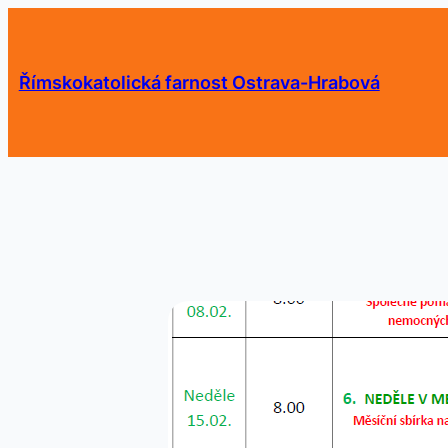
Přeskočit
na
obsah
Římskokatolická farnost Ostrava-Hrabová