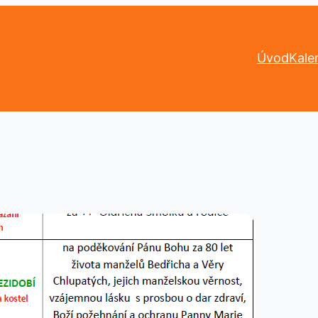
Úvod
Kale