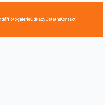
ndář
Fotogalerie
Odkazy
Ostatní
Kontakt