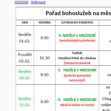
I022026
Stáhnout