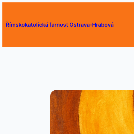
Přeskočit
na
obsah
Římskokatolická farnost Ostrava-Hrabová