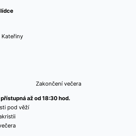
hlídce
Kateřiny
požehnání
Zakončení večera
přístupná až od 18:30 hod.
ti pod věží
kristii
večera