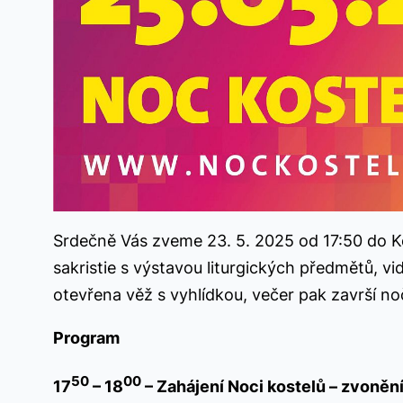
Srdečně Vás zveme 23. 5. 2025 od 17:50 do Kos
sakristie s výstavou liturgických předmětů, v
otevřena věž s vyhlídkou, večer pak završí n
Program
50
00
17
– 18
– Zahájení Noci kostelů – zvoněn