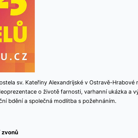
tela sv. Kateřiny Alexandrijské v Ostravě-Hrabové n
ideoprezentace o životě farnosti, varhanní ukázka a 
oční bdění a společná modlitba s požehnáním.
í zvonů