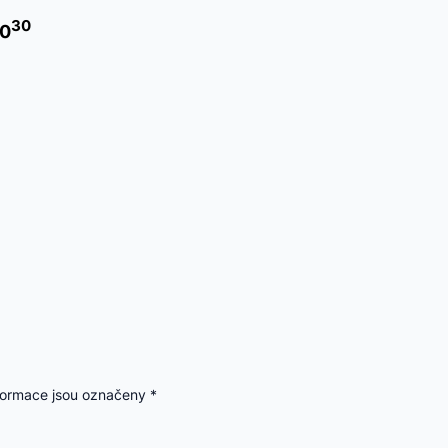
30
20
formace jsou označeny
*