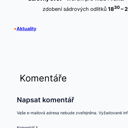
30
zdobení sádrových odlitků
18
– 
•
Aktuality
Komentáře
Napsat komentář
Vaše e-mailová adresa nebude zveřejněna.
Vyžadované in
Komentář
*