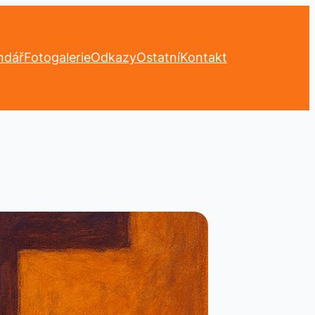
ndář
Fotogalerie
Odkazy
Ostatní
Kontakt