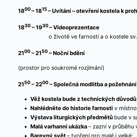
00
15
18
– 18
– Uvítání – otevření kostela k pro
30
30
18
– 19
– Videoprezentace
o životě ve farnosti a o kostele sv. 
00
50
21
– 21
– Noční bdění
(prostor pro soukromé rozjímání)
50
00
21
– 22
– Společná modlitba a 
Věž kostela bude z technických důvodů 
Nahlédněte do historie farnosti
v místnos
Výstava liturgických předmětů
bude v sa
Malá varhanní ukázka
– zazní v průběhu 
Barevný svět
– tvoření pro malé i velké: