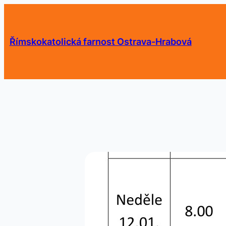
Přeskočit
na
obsah
Římskokatolická farnost Ostrava-Hrabová