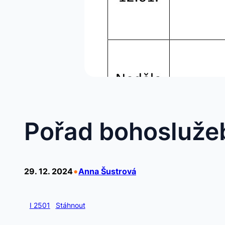
Pořad bohosluže
•
29. 12. 2024
Anna Šustrová
I 2501
Stáhnout