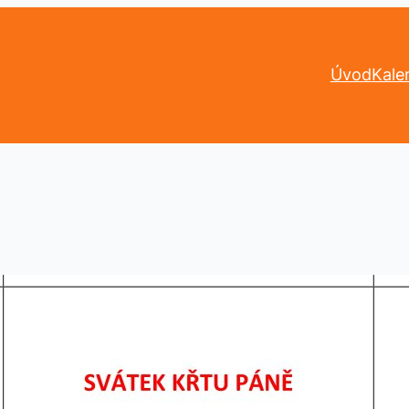
Úvod
Kale